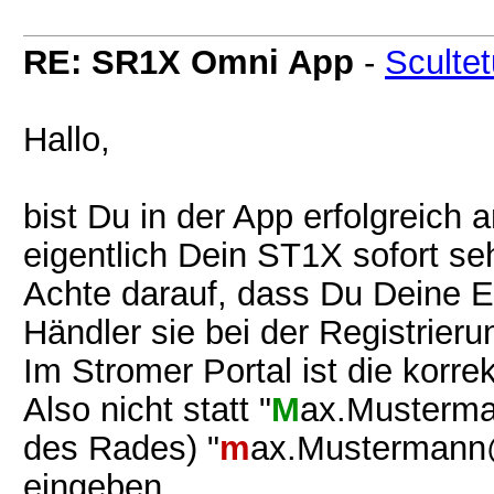
RE: SR1X Omni App
-
Sculte
Hallo,
bist Du in der App erfolgreich
eigentlich Dein ST1X sofort se
Achte darauf, dass Du Deine E-
Händler sie bei der Registrier
Im Stromer Portal ist die korre
Also nicht statt "
M
ax.Musterma
des Rades) "
m
ax.Mustermann@
eingeben.