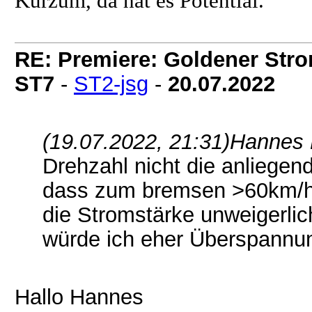
Kurzum, da hat es Potential.
RE: Premiere: Goldener Str
ST7
-
ST2-jsg
-
20.07.2022
(19.07.2022, 21:31)
Hannes 
Drehzahl nicht die anliegen
dass zum bremsen >60km/h s
die Stromstärke unweigerli
würde ich eher Überspannu
Hallo Hannes