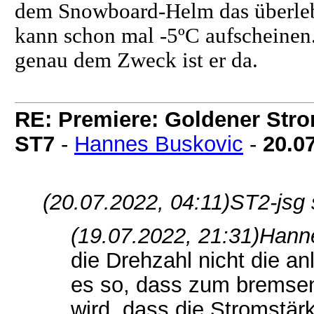
dem Snowboard-Helm das überleb
kann schon mal -5ºC aufscheinen. 
genau dem Zweck ist er da.
RE: Premiere: Goldener Str
ST7
-
Hannes Buskovic
-
20.0
(20.07.2022, 04:11)
ST2-jsg 
(19.07.2022, 21:31)
Hanne
die Drehzahl nicht die a
es so, dass zum bremsen
wird, dass die Stromstär