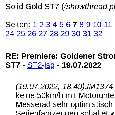
Solid Gold ST7 (
/showthread.p
Seiten:
1
2
3
4
5
6
7
8
9
10
11
24
25
26
27
28
29
30
31
32
RE: Premiere: Goldener Str
ST7
-
ST2-jsg
-
19.07.2022
(19.07.2022, 18:49)
JM1374 
keine 50km/h mit Motorunter
Messerad sehr optimistisch 
Serienfahrzeugen schaltet w