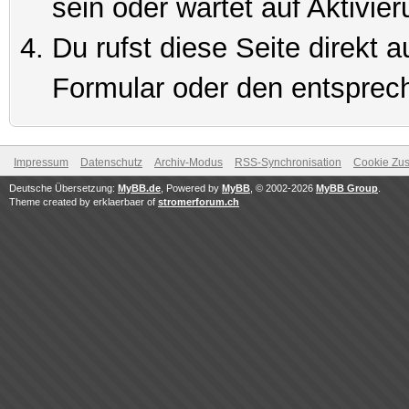
sein oder wartet auf Aktivier
Du rufst diese Seite direkt 
Formular oder den entsprec
Impressum
Datenschutz
Archiv-Modus
RSS-Synchronisation
Cookie Zus
Deutsche Übersetzung:
MyBB.de
, Powered by
MyBB
, © 2002-2026
MyBB Group
.
Theme created by erklaerbaer of
stromerforum.ch