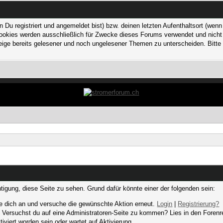
 registriert und angemeldet bist) bzw. deinen letzten Aufenthaltsort (wenn n
kies werden ausschließlich für Zwecke dieses Forums verwendet und nicht von
ge bereits gelesener und noch ungelesener Themen zu unterscheiden. Bitte 
chtigung, diese Seite zu sehen. Grund dafür könnte einer der folgenden sein:
elde dich an und versuche die gewünschte Aktion erneut.
Login
|
Registrierung?
n. Versuchst du auf eine Administratoren-Seite zu kommen? Lies in den Forenr
iviert worden sein oder wartet auf Aktivierung.