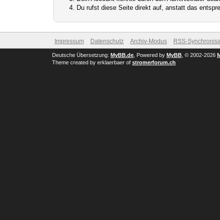
Du rufst diese Seite direkt auf, anstatt das ents
Impressum
Datenschutz
Archiv-Modus
RSS-Synchronisa
Deutsche Übersetzung:
MyBB.de
, Powered by
MyBB
, © 2002-2026
Theme created by erklaerbaer of
stromerforum.ch