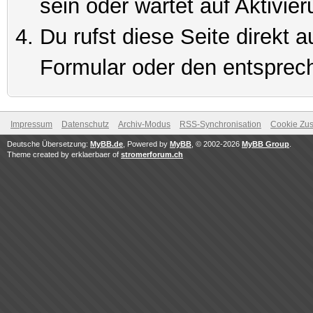
sein oder wartet auf Aktivier
Du rufst diese Seite direkt 
Formular oder den entsprec
Impressum
Datenschutz
Archiv-Modus
RSS-Synchronisation
Cookie Zus
Deutsche Übersetzung:
MyBB.de
, Powered by
MyBB
, © 2002-2026
MyBB Group
.
Theme created by erklaerbaer of
stromerforum.ch