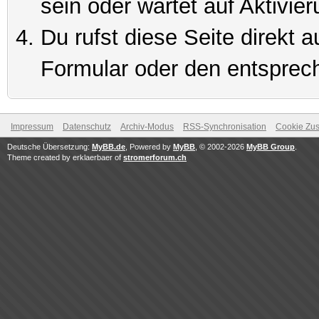
sein oder wartet auf Aktivier
Du rufst diese Seite direkt 
Formular oder den entsprec
Impressum
Datenschutz
Archiv-Modus
RSS-Synchronisation
Cookie Zus
Deutsche Übersetzung:
MyBB.de
, Powered by
MyBB
, © 2002-2026
MyBB Group
.
Theme created by erklaerbaer of
stromerforum.ch