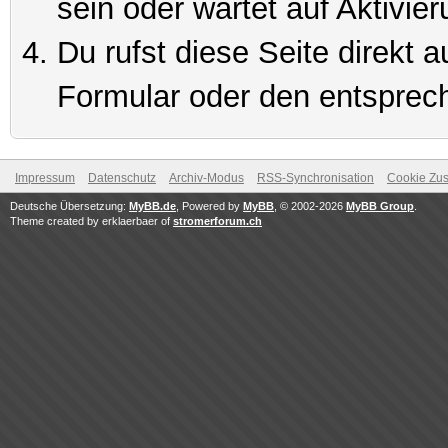
sein oder wartet auf Aktivier
Du rufst diese Seite direkt 
Formular oder den entsprec
Impressum
Datenschutz
Archiv-Modus
RSS-Synchronisation
Cookie Zus
Deutsche Übersetzung:
MyBB.de
, Powered by
MyBB
, © 2002-2026
MyBB Group
.
Theme created by erklaerbaer of
stromerforum.ch