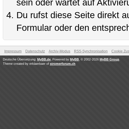
sein oder wartet auf Aktivier
Du rufst diese Seite direkt 
Formular oder den entsprec
Impressum
Datenschutz
Archiv-Modus
RSS-Synchronisation
Cookie Zus
Deutsche Übersetzung:
MyBB.de
, Powered by
MyBB
, © 2002-2026
MyBB Group
.
Theme created by erklaerbaer of
stromerforum.ch