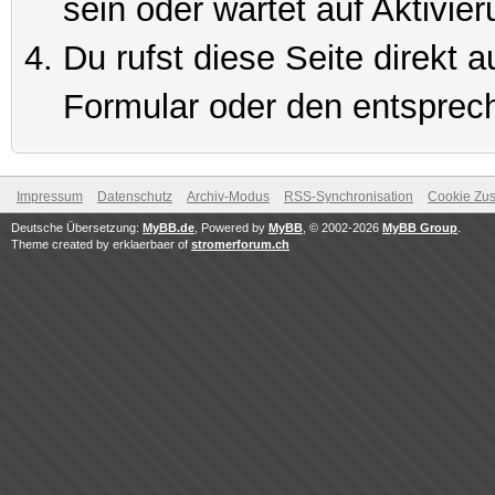
sein oder wartet auf Aktivier
Du rufst diese Seite direkt 
Formular oder den entsprec
Impressum
Datenschutz
Archiv-Modus
RSS-Synchronisation
Cookie Zus
Deutsche Übersetzung:
MyBB.de
, Powered by
MyBB
, © 2002-2026
MyBB Group
.
Theme created by erklaerbaer of
stromerforum.ch