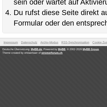
sein oder wartet auf Aktivier
Du rufst diese Seite direkt 
Formular oder den entsprec
Impressum
Datenschutz
Archiv-Modus
RSS-Synchronisation
Cookie Zus
Deutsche Übersetzung:
MyBB.de
, Powered by
MyBB
, © 2002-2026
MyBB Group
.
Theme created by erklaerbaer of
stromerforum.ch