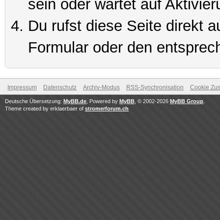
sein oder wartet auf Aktivier
Du rufst diese Seite direkt 
Formular oder den entsprec
Impressum
Datenschutz
Archiv-Modus
RSS-Synchronisation
Cookie Zus
Deutsche Übersetzung:
MyBB.de
, Powered by
MyBB
, © 2002-2026
MyBB Group
.
Theme created by erklaerbaer of
stromerforum.ch