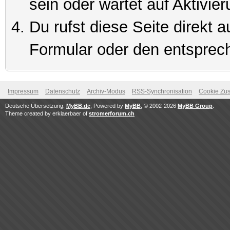
sein oder wartet auf Aktivier
Du rufst diese Seite direkt 
Formular oder den entsprec
Impressum
Datenschutz
Archiv-Modus
RSS-Synchronisation
Cookie Zus
Deutsche Übersetzung:
MyBB.de
, Powered by
MyBB
, © 2002-2026
MyBB Group
.
Theme created by erklaerbaer of
stromerforum.ch