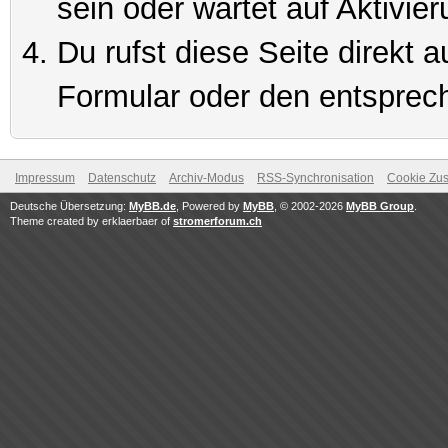
sein oder wartet auf Aktivier
Du rufst diese Seite direkt 
Formular oder den entsprec
Impressum
Datenschutz
Archiv-Modus
RSS-Synchronisation
Cookie Zus
Deutsche Übersetzung:
MyBB.de
, Powered by
MyBB
, © 2002-2026
MyBB Group
.
Theme created by erklaerbaer of
stromerforum.ch