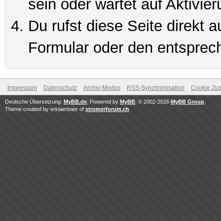
sein oder wartet auf Aktivier
Du rufst diese Seite direkt 
Formular oder den entsprec
Impressum
Datenschutz
Archiv-Modus
RSS-Synchronisation
Cookie Zus
Deutsche Übersetzung:
MyBB.de
, Powered by
MyBB
, © 2002-2026
MyBB Group
.
Theme created by erklaerbaer of
stromerforum.ch