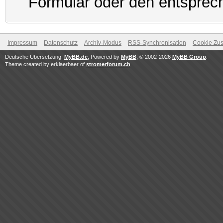
Formular oder den entsprec
Impressum
Datenschutz
Archiv-Modus
RSS-Synchronisation
Cookie Zus
Deutsche Übersetzung:
MyBB.de
, Powered by
MyBB
, © 2002-2026
MyBB Group
.
Theme created by erklaerbaer of
stromerforum.ch