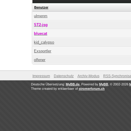
Benutzer
ulmenm
ST2-jsg
bluecat
kid_calypso
Exsportler
olfener
Impressum
Datenschutz
Archiv-Modus
RSS-Synchronisa
Deutsche Übersetzung:
MyBB.de
, Powered by
MyBB
, © 2002-2026
Theme created by erklaerbaer of
stromerforum.ch