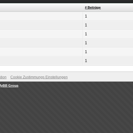
# Beiträge
1
1
1
1
1
1
tion
Cookie Zustimmungs Einstellungen
MyBB Group
.