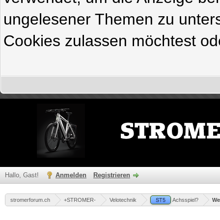
ungelesener Themen zu untersc
Cookies zulassen möchtest ode
Hallo, Gast!
Anmelden
Registrieren
stromerforum.ch
+STROMER-
Velotechnik
ST5
Achsspiel?
We