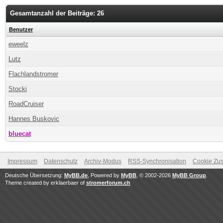
Gesamtanzahl der Beiträge: 26
Benutzer
eweelz
Lutz
Flachlandstromer
Stocki
RoadCruiser
Hannes Buskovic
bluecat
Impressum
Datenschutz
Archiv-Modus
RSS-Synchronisation
Cookie Zus
Deutsche Übersetzung:
MyBB.de
, Powered by
MyBB
, © 2002-2026
MyBB Group
.
Theme created by erklaerbaer of
stromerforum.ch