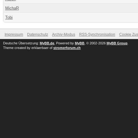
MichaR
Tobi
Impressum
Datenschutz
Archiv-Modus
RSS-Synchronisation
Cookie Zus
Deutsche Übersetzung:
MyBB.de
, Powered by
MyBB
, © 2002-2026
MyBB Group
.
Theme created by erklaerbaer of
stromerforum.ch