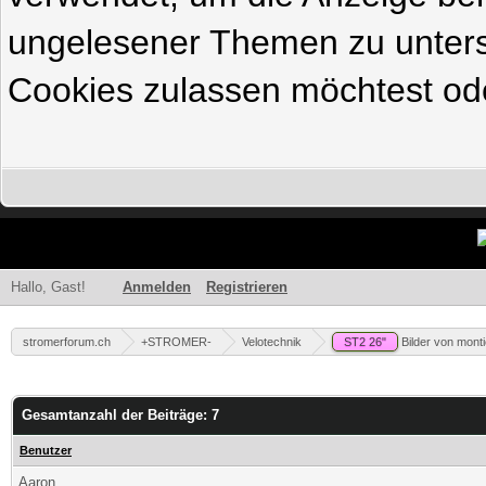
ungelesener Themen zu untersc
Cookies zulassen möchtest ode
Hallo, Gast!
Anmelden
Registrieren
stromerforum.ch
+STROMER-
Velotechnik
ST2 26"
Bilder von monti
Gesamtanzahl der Beiträge: 7
Benutzer
Aaron