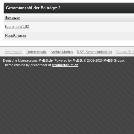
Gesamtanzahl der Beiträge: 2
Benutzer
tourbillon7182
RoadCruiser
Impressum
Datenschutz
Archiv-Modus
RSS-Synchronisation
Cookie Zus
Deutsche Übersetzung:
MyBB.de
, Powered by
MyBB
, © 2002-2026
MyBB Group
.
Theme created by erklaerbaer of
stromerforum.ch