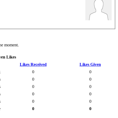
 the moment.
ven Likes
Likes Received
Likes Given
k
0
0
h
0
0
s
0
0
s
0
0
s
0
0
e
0
0