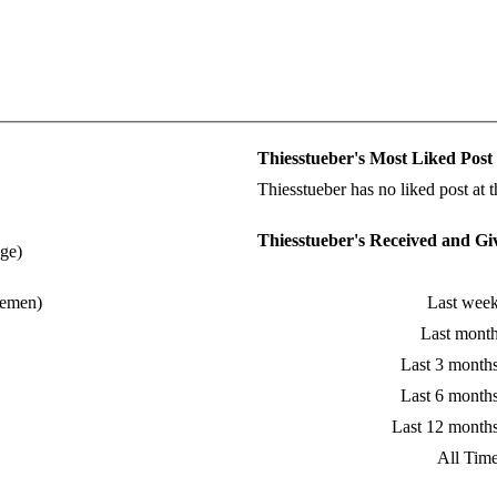
Thiesstueber's Most Liked Post
Thiesstueber has no liked post at
Thiesstueber's Received and Gi
äge)
hemen)
Last wee
Last mont
Last 3 month
Last 6 month
Last 12 month
All Tim