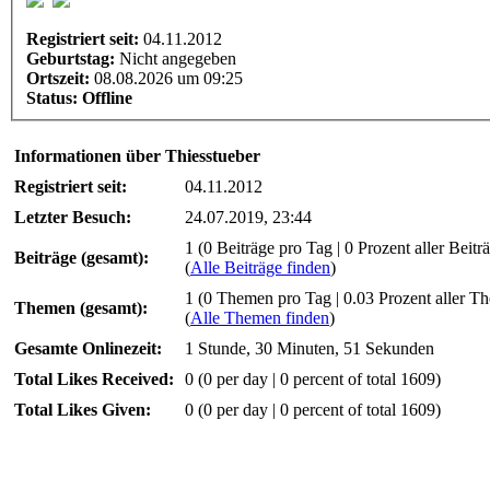
Registriert seit:
04.11.2012
Geburtstag:
Nicht angegeben
Ortszeit:
08.08.2026 um 09:25
Status:
Offline
Informationen über Thiesstueber
Registriert seit:
04.11.2012
Letzter Besuch:
24.07.2019, 23:44
1 (0 Beiträge pro Tag | 0 Prozent aller Beitr
Beiträge (gesamt):
(
Alle Beiträge finden
)
1 (0 Themen pro Tag | 0.03 Prozent aller T
Themen (gesamt):
(
Alle Themen finden
)
Gesamte Onlinezeit:
1 Stunde, 30 Minuten, 51 Sekunden
Total Likes Received:
0
(0 per day | 0 percent of total 1609)
Total Likes Given:
0 (0 per day | 0 percent of total 1609)