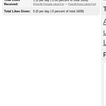
1
(0 per day | 0.06 percent of total 1609)
Received:
(
Find All Threads Liked For
—
Find All Posts Liked For
)
Total Likes Given:
0 (0 per day | 0 percent of total 1609)