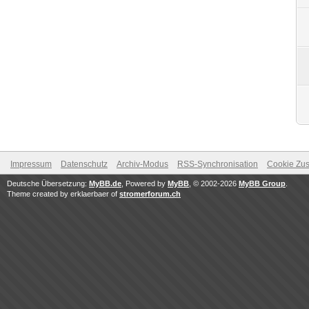
Impressum
Datenschutz
Archiv-Modus
RSS-Synchronisation
Cookie Zus
Deutsche Übersetzung:
MyBB.de
, Powered by
MyBB
, © 2002-2026
MyBB Group
.
Theme created by erklaerbaer of
stromerforum.ch