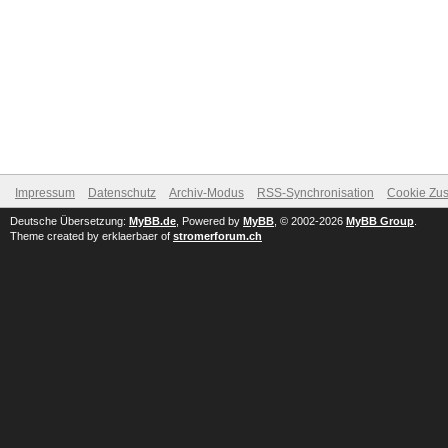
Impressum
Datenschutz
Archiv-Modus
RSS-Synchronisation
Cookie Zus
Deutsche Übersetzung:
MyBB.de
, Powered by
MyBB
, © 2002-2026
MyBB Group
.
Theme created by erklaerbaer of
stromerforum.ch