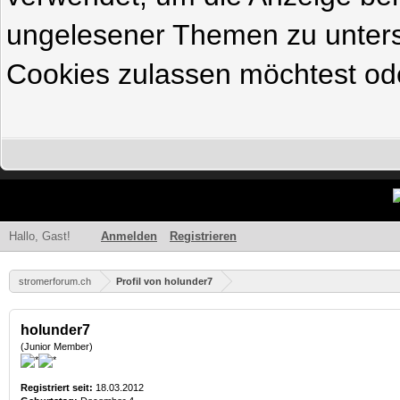
ungelesener Themen zu untersc
Cookies zulassen möchtest ode
Hallo, Gast!
Anmelden
Registrieren
stromerforum.ch
Profil von holunder7
holunder7
(Junior Member)
Registriert seit:
18.03.2012