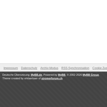
Impressum
Datenschutz
Archiv-Modus
RSS-Synchronisation
Cookie Zus
Deutsche Übersetzung:
MyBB.de
, Powered by
MyBB
, © 2002-2026
MyBB Group
.
Theme created by erklaerbaer of
stromerforum.ch