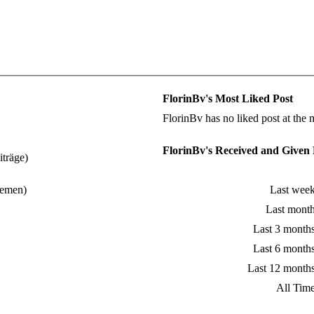
FlorinBv's Most Liked Post
FlorinBv has no liked post at the
FlorinBv's Received and Given 
iträge)
hemen)
Last wee
Last mont
Last 3 month
Last 6 month
Last 12 month
All Tim