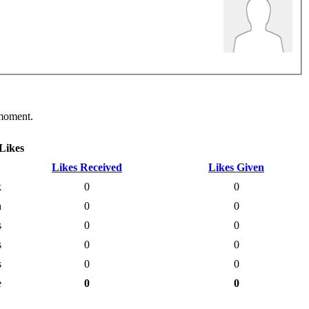
 moment.
Likes
Likes Received
Likes Given
k
0
0
h
0
0
s
0
0
s
0
0
s
0
0
e
0
0