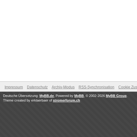
Impressum
Datenschutz
Archiv-Modus
RSS-Synchronisation
Cookie Zus
Deutsche Übersetzung:
MyBB.de
, Powered by
MyBB
, © 2002-2026
MyBB Group
.
Theme created by erklaerbaer of
stromerforum.ch