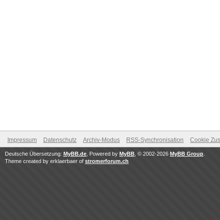
Impressum
Datenschutz
Archiv-Modus
RSS-Synchronisation
Cookie Zus
Deutsche Übersetzung:
MyBB.de
, Powered by
MyBB
, © 2002-2026
MyBB Group
.
Theme created by erklaerbaer of
stromerforum.ch