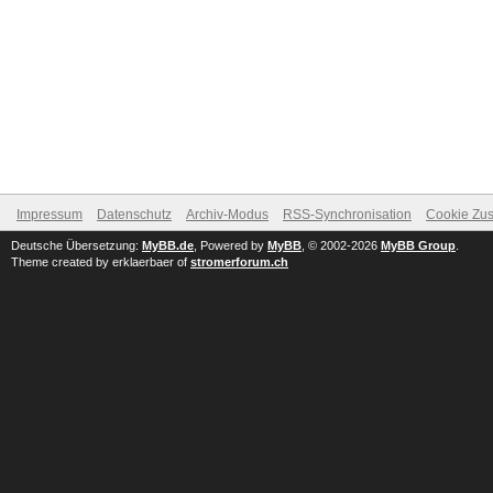
Impressum
Datenschutz
Archiv-Modus
RSS-Synchronisation
Cookie Zus
Deutsche Übersetzung:
MyBB.de
, Powered by
MyBB
, © 2002-2026
MyBB Group
.
Theme created by erklaerbaer of
stromerforum.ch