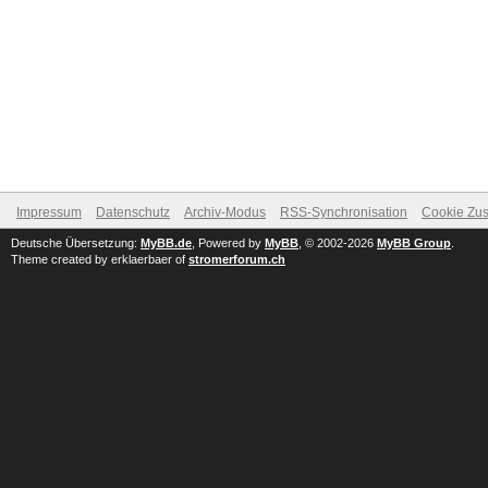
Impressum
Datenschutz
Archiv-Modus
RSS-Synchronisation
Cookie Zus
Deutsche Übersetzung:
MyBB.de
, Powered by
MyBB
, © 2002-2026
MyBB Group
.
Theme created by erklaerbaer of
stromerforum.ch