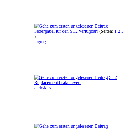
Federgabel für den ST2 verfügbar!
(Seiten:
1
2
3
)
ibgmg
ST2
Replacement brake levers
darkskiez