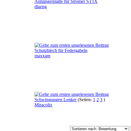
Anhängerplatte für Stromer ST1X
dlaeng
Schutzblech für Federgabeln
maxxam
Schwingungen Lenker
(Seiten:
1
2
3
)
Miracolix