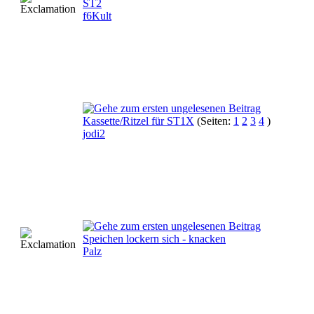
ST2
f6Kult
Kassette/Ritzel für ST1X
(Seiten:
1
2
3
4
)
jodi2
Speichen lockern sich - knacken
Palz