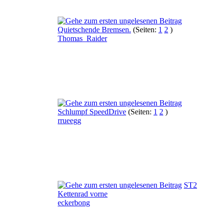
Quietschende Bremsen.
(Seiten:
1
2
)
Thomas_Raider
Schlumpf SpeedDrive
(Seiten:
1
2
)
rrueegg
ST2
Kettenrad vorne
eckerbong