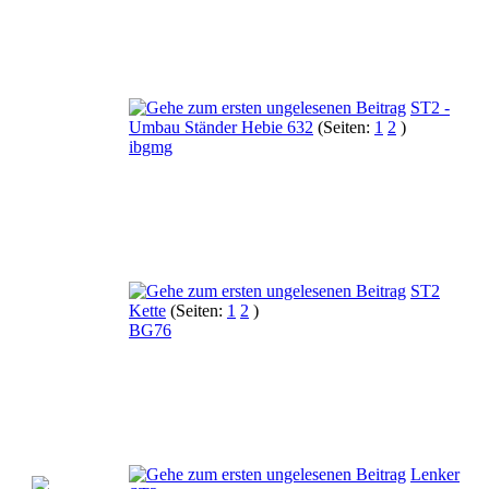
ST2 -
Umbau Ständer Hebie 632
(Seiten:
1
2
)
ibgmg
ST2
Kette
(Seiten:
1
2
)
BG76
Lenker