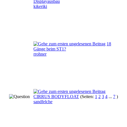
Displayausbau
kikeriki
18
Gänge beim ST1?
rrohner
CIRRUS BODYFLOAT
(Seiten:
1
2
3
4
...
7
)
sandfelche