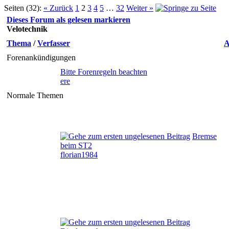
Seiten (32):
« Zurück
1
2
3
4
5
…
32
Weiter »
Dieses Forum als gelesen markieren
Velotechnik
Thema
/
Verfasser
A
Forenankündigungen
Bitte Forenregeln beachten
ere
Normale Themen
Bremse
beim ST2
florian1984