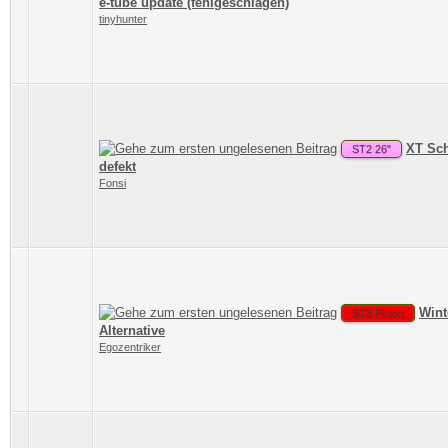
e-tube update (fehlgeschlagen)
tinyhunter
XT Sch
ST2 26"
defekt
Fonsi
Wint
ST3 Pinion
Alternative
Egozentriker