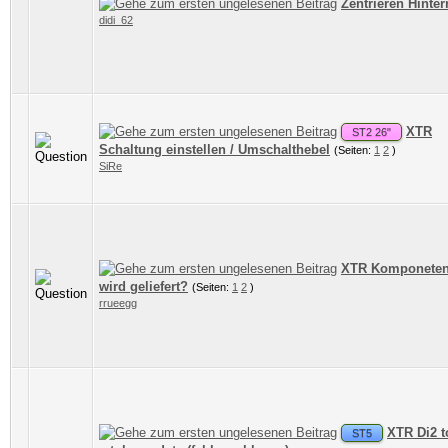
Zentrieren Hinte
didi_62
XTR
ST2 26"
Schaltung einstellen / Umschalthebel
(Seiten:
1
2
)
SiRe
XTR Komponeten
wird geliefert?
(Seiten:
1
2
)
rrueegg
XTR Di2 t
ST5