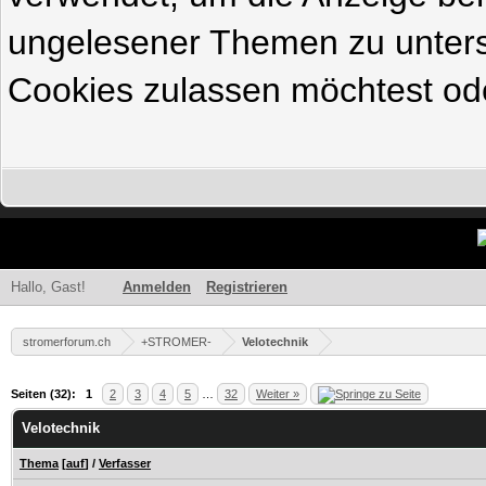
ungelesener Themen zu untersc
Cookies zulassen möchtest ode
Hallo, Gast!
Anmelden
Registrieren
stromerforum.ch
+STROMER-
Velotechnik
Seiten (32):
1
2
3
4
5
…
32
Weiter »
Velotechnik
Thema
[
auf
]
/
Verfasser