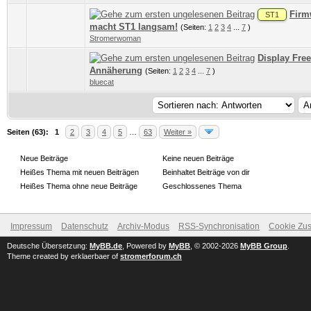
Firm
ST1
0 Bewertung(en) - 0 von 5 durchschnittlich
1
2
3
4
5
macht ST1 langsam!
(Seiten:
1
2
3
4
...
7
)
Stromerwoman
Display Free
0 Bewertung(en) - 0 von 5 durchschnittlich
1
2
3
4
5
Annäherung
(Seiten:
1
2
3
4
...
7
)
bluecat
Seiten (63):
1
2
3
4
5
…
63
Weiter »
Neue Beiträge
Keine neuen Beiträge
Heißes Thema mit neuen Beiträgen
Beinhaltet Beiträge von dir
Heißes Thema ohne neue Beiträge
Geschlossenes Thema
Impressum
Datenschutz
Archiv-Modus
RSS-Synchronisation
Cookie Zus
Deutsche Übersetzung:
MyBB.de
, Powered by
MyBB
, © 2002-2026
MyBB Group
.
Theme created by erklaerbaer of
stromerforum.ch