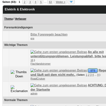
Seiten (63):
1
2
3
4
5
…
63
Weiter »
Elektrik & Elektronik
Thema
/
Verfasser
Forenankündigungen
Bitte Forenregeln beachten
ere
Wichtige Themen
An alle mit
unterstützungsproblemen, Leistungsabfall, bitte le
4 Bewertung(en) - 3.75 von 5 durchschnittlich
1
2
3
4
5
16
)
Flachlandstromer
Rege
ST5
0 Bewertung(en) - 0 von 5 durchschnittlich
1
2
3
4
5
und läuft seit dem nicht mehr..
(Seiten:
1
2
3
4
...
9
)
RoadCruiser
ACHTUNG: Du
0 Bewertung(en) - 0 von 5 durchschnittlich
1
2
3
4
5
der Startseite
admin
Normale Themen