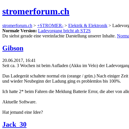
stromerforum.ch
stromerforum.ch
>
+STROMER-
>
Elektrik & Elektronik
> Ladevorg
Normale Version:
Ladevorgang bricht ab ST2S
Du siehst gerade eine vereinfachte Darstellung unserer Inhalte.
Norma
Gibson
20.06.2017, 16:41
Seit ca. 3 Wochen ist beim Aufladen (Akku im Velo) der Ladevorgang
Das Ladegerät schaltete normal ein (orange / grün.) Nach einiger Ze
und wieder Neubeginn der Ladung ging es problemlos bis 100%.
Ich hatte 2* beim Fahren die Meldung Batterie Error, die aber von al
Aktuelle Software.
Hat jemand eine Idee?
Jack_30