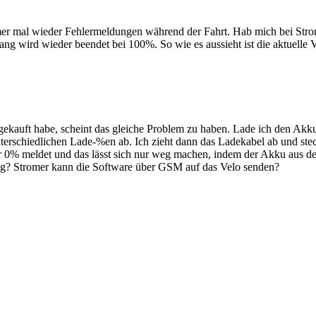
mmer mal wieder Fehlermeldungen während der Fahrt. Hab mich bei Str
 wird wieder beendet bei 100%. So wie es aussieht ist die aktuelle Ve
gekauft habe, scheint das gleiche Problem zu haben. Lade ich den Akk
erschiedlichen Lade-%en ab. Ich zieht dann das Ladekabel ab und stec
ler 0% meldet und das lässt sich nur weg machen, indem der Akku aus de
htig? Stromer kann die Software über GSM auf das Velo senden?