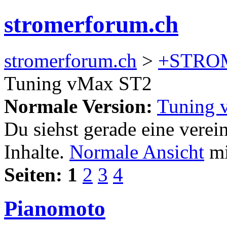
stromerforum.ch
stromerforum.ch
>
+STRO
Tuning vMax ST2
Normale Version:
Tuning 
Du siehst gerade eine verei
Inhalte.
Normale Ansicht
mi
Seiten:
1
2
3
4
Pianomoto