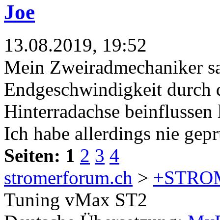
Joe
13.08.2019, 19:52
Mein Zweiradmechaniker sag
Endgeschwindigkeit durch
Hinterradachse beinflussen l
Ich habe allerdings nie gepr
Seiten:
1
2
3
4
stromerforum.ch
>
+STRO
Tuning vMax ST2