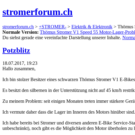
stromerforum.ch
stromerforum.ch
>
+STROMER-
>
Elektrik & Elektronik
> Thömus S
Normale Version:
Thömus Stromer V1 Speed 55 Motor-Lager-Prob
Du siehst gerade eine vereinfachte Darstellung unserer Inhalte.
Norma
Potzblitz
18.07.2017, 19:23
Hallo zusammen,
Ich bin stolzer Besitzer eines schwarzen Thömus Stromer V1 E-Bikes, 
Es besitzt den silbernen in der Unterstützung nicht auf 45 km/h rest
Zu meinem Problem: seit einigen Monaten treten immer stärkere Geräu
Ich vermute daher dass die Lager im Inneren des Motors hinüber sind
Ich habe bereits bei Stromer und diversen anderen E-Bike Service-Sta
unbeschränkt), noch gibt es die Möglichkeit den Motor überholen zu l