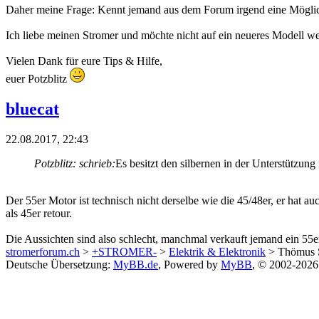
Daher meine Frage: Kennt jemand aus dem Forum irgend eine Möglich
Ich liebe meinen Stromer und möchte nicht auf ein neueres Modell we
Vielen Dank für eure Tips & Hilfe,
euer Potzblitz
bluecat
22.08.2017, 22:43
Potzblitz: schrieb:
Es besitzt den silbernen in der Unterstützun
Der 55er Motor ist technisch nicht derselbe wie die 45/48er, er hat a
als 45er retour.
Die Aussichten sind also schlecht, manchmal verkauft jemand ein 55er
stromerforum.ch
>
+STROMER-
>
Elektrik & Elektronik
> Thömus S
Deutsche Übersetzung:
MyBB.de
, Powered by
MyBB
, © 2002-202