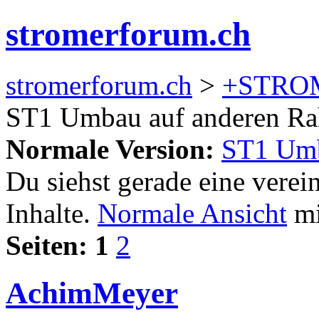
stromerforum.ch
stromerforum.ch
>
+STRO
ST1 Umbau auf anderen R
Normale Version:
ST1 Umb
Du siehst gerade eine verei
Inhalte.
Normale Ansicht
mi
Seiten:
1
2
AchimMeyer