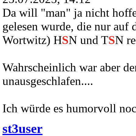
Da will "man" ja nicht hoff
gelesen wurde, die nur auf 
Wortwitz) H
S
N und T
S
N re
Wahrscheinlich war aber der
unausgeschlafen....
Ich würde es humorvoll noc
st3user