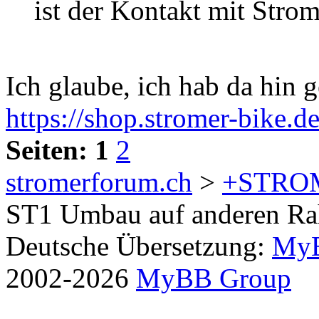
ist der Kontakt mit Str
Ich glaube, ich hab da hin 
https://shop.stromer-bike.d
Seiten:
1
2
stromerforum.ch
>
+STRO
ST1 Umbau auf anderen R
Deutsche Übersetzung:
MyB
2002-2026
MyBB Group