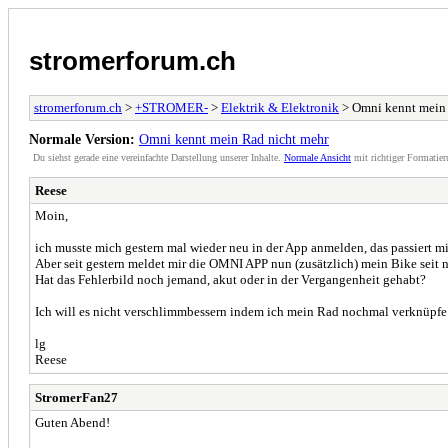
stromerforum.ch
stromerforum.ch
>
+STROMER-
>
Elektrik & Elektronik
> Omni kennt mein 
Normale Version:
Omni kennt mein Rad nicht mehr
Du siehst gerade eine vereinfachte Darstellung unserer Inhalte.
Normale Ansicht
mit richtiger Formatier
Reese
Moin,
ich musste mich gestern mal wieder neu in der App anmelden, das passiert mir
Aber seit gestern meldet mir die OMNI APP nun (zusätzlich) mein Bike seit
Hat das Fehlerbild noch jemand, akut oder in der Vergangenheit gehabt?
Ich will es nicht verschlimmbessern indem ich mein Rad nochmal verknüpfe u
lg
Reese
StromerFan27
Guten Abend!