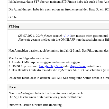
Ich habe zwar kein ST7 aber an meinem ST5 Pinion habe ich auch öfters A
Die Abmeldungen habe ich auch schon an Stromer gemeldet. Hast Du ein iOS
Grüße!
ST2-jsg
(25.07.2024, 20:44)
Reese schrieb:
[ -> ]
ich musste mich gestern mal 
Aber seit gestern meldet mir die OMNI APP nun (zusätzlich) mein Bi
Neu Anmelden passiert auch bei mir so im Jahr 2-3 mal. Das Piktogramm de
Man kann folgendes versuchen:
1. Aus der OMNI App ausloggen und erneut einloggen
2. OMNI App neu vom
Google Play Store
oder
Apple Store
installieren
3. Den Händler kontaktieren oder die myStromer AG direkt anschreiben (in
Ich denke nicht, dass in deinem Fall 1&2 was bringt und würde deshalb dire
Reese
Neu Ein/Ausloggen habe ich schon ein paar mal gemacht
Die App löschen/neu runterladen war gerade zielführend.
Immerhin. Danke für Eure Rückmeldung.