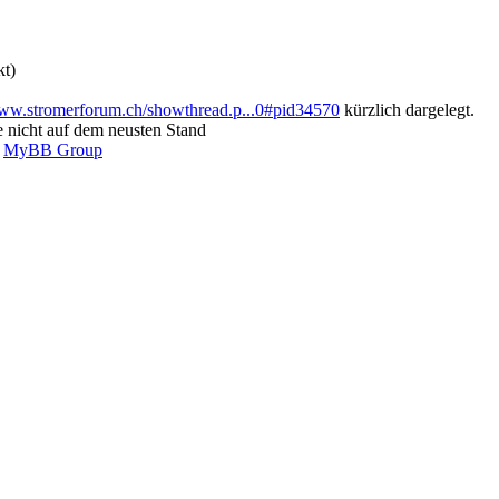
kt)
www.stromerforum.ch/showthread.p...0#pid34570
kürzlich dargelegt.
 nicht auf dem neusten Stand
6
MyBB Group