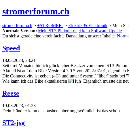
stromerforum.ch
stromerforum.ch
>
+STROMER-
>
Elektrik & Elektronik
> Mein ST3
Normale Version:
Mein ST3 Pinion kriegt kein Software Update
Du siehst gerade eine vereinfachte Darstellung unserer Inhalte.
Norma
Speed
18.03.2023, 23:21
Seit drei Monaten bin ich glücklicher Besitzer von einem ST3 Pinion u
Aktuell ist auf dem Bike Version 4.3.9.5 von 2022-07-01, eigentlich is
Die Connectivity ist geben (4G) und unter System / "über" steht bei 
Wie kann ich das Bike aktualisieren
Eigentlich müsste die neu
Reese
19.03.2023, 01:23
Dein Händler kann das pushen, aber ungewöhnlich ist das schon.
ST2-jsg