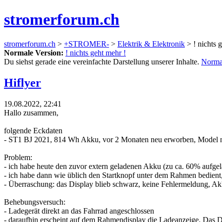
stromerforum.ch
stromerforum.ch
>
+STROMER-
>
Elektrik & Elektronik
> ! nichts 
Normale Version:
! nichts geht mehr !
Du siehst gerade eine vereinfachte Darstellung unserer Inhalte.
Norma
Hiflyer
19.08.2022, 22:41
Hallo zusammen,
folgende Eckdaten
- ST1 BJ 2021, 814 Wh Akku, vor 2 Monaten neu erworben, Model no
Problem:
- ich habe heute den zuvor extern geladenen Akku (zu ca. 60% aufge
- ich habe dann wie üblich den Startknopf unter dem Rahmen bedien
- Überraschung: das Display blieb schwarz, keine Fehlermeldung, A
Behebungsversuch:
- Ladegerät direkt an das Fahrrad angeschlossen
- daraufhin erscheint auf dem Rahmendisplay die Ladeanzeige. Das D