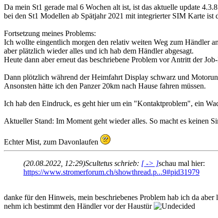
Da mein St1 gerade mal 6 Wochen alt ist, ist das aktuelle update 4.3.
bei den St1 Modellen ab Spätjahr 2021 mit integrierter SIM Karte ist 
Fortsetzung meines Problems:
Ich wollte eingentlich morgen den relativ weiten Weg zum Händler a
aber plätzlich wieder alles und ich hab dem Händler abgesagt.
Heute dann aber erneut das beschriebene Problem vor Antritt der Job-
Dann plötzlich während der Heimfahrt Display schwarz und Motorunt
Ansonsten hätte ich den Panzer 20km nach Hause fahren müssen.
Ich hab den Eindruck, es geht hier um ein "Kontaktproblem", ein Wac
Aktueller Stand: Im Moment geht wieder alles. So macht es keinen Sinn
Echter Mist, zum Davonlaufen
(20.08.2022, 12:29)
Scultetus schrieb:
[ -> ]
schau mal hier:
https://www.stromerforum.ch/showthread.p...9#pid31979
danke für den Hinweis, mein beschriebenes Problem hab ich da aber 
nehm ich bestimmt den Händler vor der Haustür