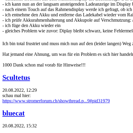
- ich kann nun an der langsam ansteigenden Ladeanzeige im Display
- nach einem Touch auf das Rahmendisplay werde ich gefragt, ob ich
- ich entnehme den Akku und entferne das Ladekabel wieder vom R
- ich prüfe Akkurahmenhalterung und Akkupole auf Verschmutzung: 
- ich füge den Akku wieder ein
- gleiches Problem wie zuvor: Diplay bleibt schwarz, keine Fehlerme
Ich bin total frustriet und muss mich nun auf den (leider langen) W
Hat jemand eine Ahnung, um was für ein Problem es sich hier handel
1000 Dank schon mal vorab für Hinweise!!!
Scultetus
20.08.2022, 12:29
schau mal hier:
https://www.stromerforum.ch/showthread.p...9#pid31979
bluecat
20.08.2022, 15:32