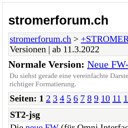
stromerforum.ch
stromerforum.ch
>
+STROMER
Versionen | ab 11.3.2022
Normale Version:
Neue FW-V
Du siehst gerade eine vereinfachte Darst
richtiger Formatierung.
Seiten:
1
2
3
4
5
6
7
8
9
10
11
1
ST2-jsg
Die
neue FW
(für Omni Interfac