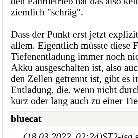
den Fahrbetrieb hat das also ke
ziemlich "schräg".
Dass der Punkt erst jetzt expliz
allem. Eigentlich müsste diese F
Tiefenentladung immer noch nic
Akku ausgeschalten ist, also a
den Zellen getrennt ist, gibt es
Entladung, die, wenn nicht dur
kurz oder lang auch zu einer Tie
bluecat
(18.03.2022, 02:24)
ST2-jsg 