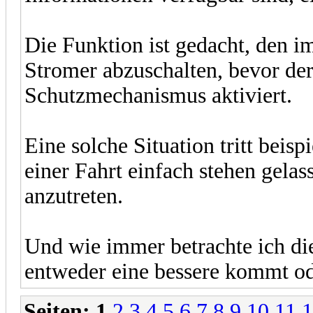
Die Funktion ist gedacht, den 
Stromer abzuschalten, bevor de
Schutzmechanismus aktiviert.
Eine solche Situation tritt beis
einer Fahrt einfach stehen gelas
anzutreten.
Und wie immer betrachte ich die
entweder eine bessere kommt od
Seiten:
1
2
3
4
5
6
7
8
9
10
11
1