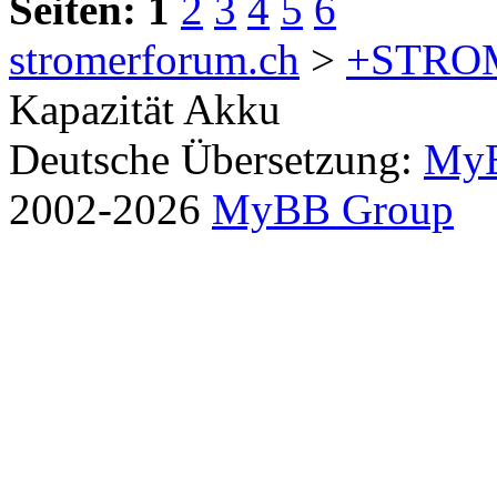
Seiten:
1
2
3
4
5
6
stromerforum.ch
>
+STRO
Kapazität Akku
Deutsche Übersetzung:
MyB
2002-2026
MyBB Group