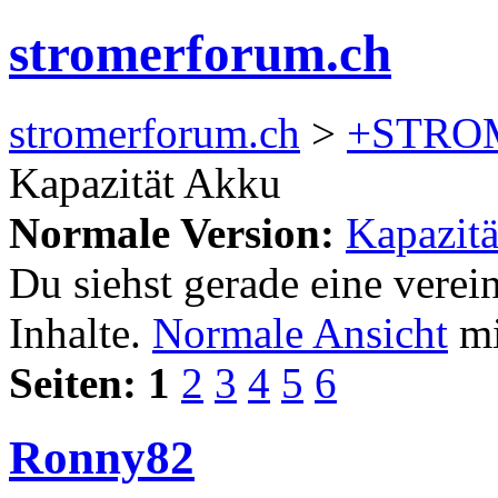
stromerforum.ch
stromerforum.ch
>
+STRO
Kapazität Akku
Normale Version:
Kapazit
Du siehst gerade eine verei
Inhalte.
Normale Ansicht
mi
Seiten:
1
2
3
4
5
6
Ronny82