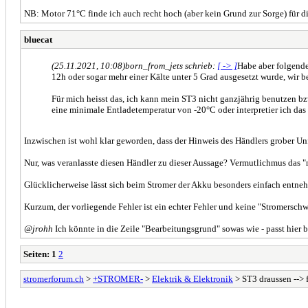
NB: Motor 71°C finde ich auch recht hoch (aber kein Grund zur Sorge) für d
bluecat
(25.11.2021, 10:08)
born_from_jets schrieb:
[ -> ]
Habe aber folgende
12h oder sogar mehr einer Kälte unter 5 Grad ausgesetzt wurde, wir
Für mich heisst das, ich kann mein ST3 nicht ganzjährig benutzen b
eine minimale Entladetemperatur von -20°C oder interpretier ich das 
Inzwischen ist wohl klar geworden, dass der Hinweis des Händlers grober Unf
Nur, was veranlasste diesen Händler zu dieser Aussage? Vermutlichmus das "n
Glücklicherweise lässt sich beim Stromer der Akku besonders einfach entneh
Kurzum, der vorliegende Fehler ist ein echter Fehler und keine "Stromersch
@jrohh
Ich könnte in die Zeile "Bearbeitungsgrund" sowas wie - passt hier b
Seiten:
1
2
stromerforum.ch
>
+STROMER-
>
Elektrik & Elektronik
> ST3 draussen --> 