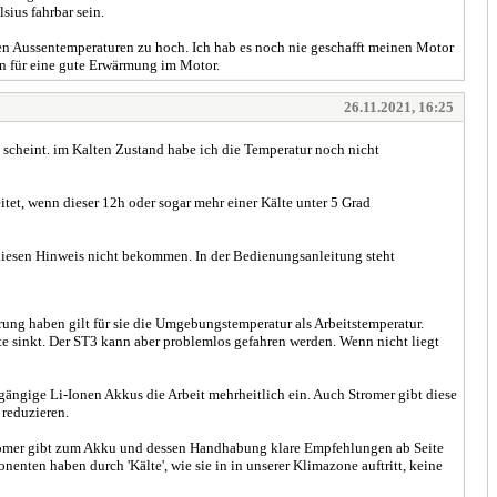
sius fahrbar sein.
gen Aussentemperaturen zu hoch. Ich hab es noch nie geschafft meinen Motor
en für eine gute Erwärmung im Motor.
26.11.2021, 16:25
 scheint. im Kalten Zustand habe ich die Temperatur noch nicht
et, wenn dieser 12h oder sogar mehr einer Kälte unter 5 Grad
 diesen Hinweis nicht bekommen. In der Bedienungsanleitung steht
g haben gilt für sie die Umgebungstemperatur als Arbeitstemperatur.
te sinkt. Der ST3 kann aber problemlos gefahren werden. Wenn nicht liegt
 gängige Li-Ionen Akkus die Arbeit mehrheitlich ein. Auch Stromer gibt diese
 reduzieren.
 Stromer gibt zum Akku und dessen Handhabung klare Empfehlungen ab Seite
nten haben durch 'Kälte', wie sie in in unserer Klimazone auftritt, keine