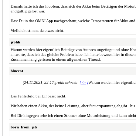
Damals hatte ich das Problem, dass sich der Akku beim Betätigen der Motorb
endgültig gelöst war.
Hast Du in das OMNI App nachgeschaut, welche Temperaturen für Akku and
Vielleicht stimmt da etwas nicht.
jrohh
Warum werden hier eigentlich Beiträge von Autoren ungefragt und ohne Komme
antworte, dass ich das gleiche Problem habe. Ich hatte bewusst hier in dies
Zusammenhang gerissen in einem allgemeinen Thread.
bluecat
(24.11.2021, 22:17)
jrohh schrieb:
[ -> ]
Warum werden hier eigentlic
Das Fehlerbild bei Dir passt nicht.
Wir haben einen Akku, der keine Leistung, aber Steuerspannung abgibt - bis er
Bei Dir hingegen sehe ich einen Stromer ohne Motorleistung und kann nicht 
born_from_jets