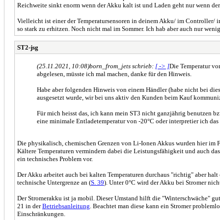
Reichweite sinkt enorm wenn der Akku kalt ist und Laden geht nur wenn der 
Vielleicht ist einer der Temperatursensoren in deinem Akku/ im Controller/
so stark zu erhitzen. Noch nicht mal im Sommer. Ich hab aber auch nur wen
ST2-jsg
(25.11.2021, 10:08)
born_from_jets schrieb:
[ -> ]
Die Temperatur vom
abgelesen, müsste ich mal machen, danke für den Hinweis.
Habe aber folgenden Hinweis von einem Händler (habe nicht bei dies
ausgesetzt wurde, wir bei uns aktiv den Kunden beim Kauf kommuniz
Für mich heisst das, ich kann mein ST3 nicht ganzjährig benutzen b
eine minimale Entladetemperatur von -20°C oder interpretier ich das 
Die physikalisch, chemischen Grenzen von Li-Ionen Akkus wurden hier im F
Kältere Temperaturen vermindern dabei die Leistungsfähigkeit und auch das 
ein technisches Problem vor.
Der Akku arbeitet auch bei kalten Temperaturen durchaus "richtig" aber halt
technische Untergrenze an (
S. 39
). Unter 0°C wird der Akku bei Stromer nic
Der Stromerakku ist ja mobil. Dieser Umstand hilft die "Winterschwäche" gu
21 in der
Betriebsanleitung
. Beachtet man diese kann ein Stromer problemlos
Einschränkungen.