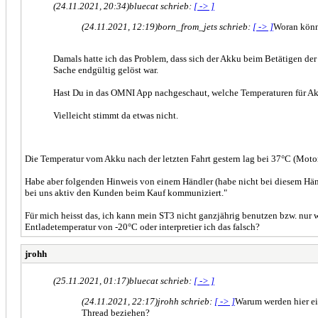
(24.11.2021, 20:34)
bluecat schrieb:
[ -> ]
(24.11.2021, 12:19)
born_from_jets schrieb:
[ -> ]
Woran könn
Damals hatte ich das Problem, dass sich der Akku beim Betätigen der
Sache endgültig gelöst war.
Hast Du in das OMNI App nachgeschaut, welche Temperaturen für A
Vielleicht stimmt da etwas nicht.
Die Temperatur vom Akku nach der letzten Fahrt gestern lag bei 37°C (Motor
Habe aber folgenden Hinweis von einem Händler (habe nicht bei diesem Händ
bei uns aktiv den Kunden beim Kauf kommuniziert."
Für mich heisst das, ich kann mein ST3 nicht ganzjährig benutzen bzw. nur
Entladetemperatur von -20°C oder interpretier ich das falsch?
jrohh
(25.11.2021, 01:17)
bluecat schrieb:
[ -> ]
(24.11.2021, 22:17)
jrohh schrieb:
[ -> ]
Warum werden hier ei
Thread beziehen?