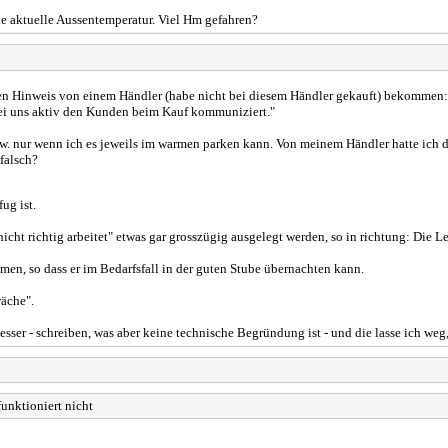
ie aktuelle Aussentemperatur. Viel Hm gefahren?
n Hinweis von einem Händler (habe nicht bei diesem Händler gekauft) bekommen: "
 bei uns aktiv den Kunden beim Kauf kommuniziert."
zw. nur wenn ich es jeweils im warmen parken kann. Von meinem Händler hatte ich
falsch?
ug ist.
icht richtig arbeitet" etwas gar grosszügig ausgelegt werden, so in richtung: Die L
men, so dass er im Bedarfsfall in der guten Stube übernachten kann.
wäche".
esser - schreiben, was aber keine technische Begründung ist - und die lasse ich weg
funktioniert nicht