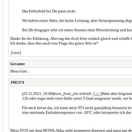
Das Fehlerbild bei Dir passt nicht.
Wir haben einen Akku, der keine Leistung, aber Steuerspannung abgibt -
Bei Dir hingegen sehe ich einen Stromer ohne Motorleistung und kann
Danke für die Erklärung. Aber sag das doch bitte einfach gleich und schaff
Ich denke, dass dies auch eine Frage des guten Stils ist?
[/size]
[size=1]
Gevatter
Mein Gott...
JM1374
(25.11.2021, 10:08)
born_from_jets schrieb:
[ -> ]
Habe aber folgende
12h oder sogar mehr einer Kälte unter 5 Grad ausgesetzt wurde, wir
Für mich heisst das, ich kann mein ST3 nicht ganzjährig benutzen b
eine minimale Entladetemperatur von -20°C oder interpretier ich das 
Mein ST2S mit dem 983Wh Akku steht permanent draussen und muss mit den w