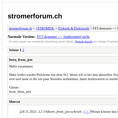
stromerforum.ch
stromerforum.ch
>
+STROMER-
>
Elektrik & Elektronik
> ST3 draussen --> 
Normale Version:
ST3 draussen --> funktioniert nicht
Du siehst gerade eine vereinfachte Darstellung unserer Inhalte.
Normale Ansicht
mit richtiger Formatier
Seiten:
1
2
born_from_jets
Hallo zusammen
Habe leider wieder Probleme mit dem St3. Wenn ich es bei den aktuellen Tem
rein und lasse es für ein paar Stunden aufwärmen, dann funktioniert es wie
Grüsse
born_from_jets
bluecat
(24.11.2021, 12:19)
born_from_jets schrieb:
[ -> ]
Woran könnte das 