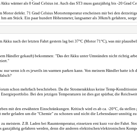
Akku wärmer als 0 Grad Celsius ist. Auch das ST3 muss ganzjährig bis -20 Grad Cel
 im Motor defekt. 71 Grad Celsius Motortemperatur erscheinen mir bei den derzeiti
ig hm am Stück. Ein paar hundert Höhenmeter, langsamer als 30km/h gefahren, sorg
 Akku nach der letzten Fahrt gestern lag bei 37°C (Motor 71°C), was mir plausibel
em Händler gekauft) bekommen: "Das der Akku unter Umständen nicht richtig arbeit
iert."
zw. nur wenn ich es jeweils im warmen parken kann. Von meinem Händler hatte ich
falsch?
orum schon mehrfach beschrieben. Da die Stromerakkkus keine Temp-Konditionierun
Energieportfolio. Bei den jetzigen Temperaturen ist dies gut spürbar, die Reichwei
 eben mit den erwähnten Einschränkungen. Kritisch wird es ab ca. -20°C, da stellen
ht mehr geladen um die "Chemie" zu schonen und nicht die Lebensdauer unnötig zu
t zu meistern. Z.B. Laden bei Raumtemperatur, einsetzen erst kurz vor der Fahrt.
 ganzjährig gefahren werden, denn die anderen elektrischen/elektronischen Kompone