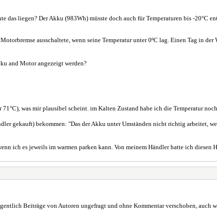
te das liegen? Der Akku (983Wh) müsste doch auch für Temperaturen bis -20°C ent
 Motorbremse ausschaltete, wenn seine Temperatur unter 0ºC lag. Einen Tag in der 
kku and Motor angezeigt werden?
 71°C), was mir plausibel scheint. im Kalten Zustand habe ich die Temperatur noc
ler gekauft) bekommen: "Das der Akku unter Umständen nicht richtig arbeitet, wenn
 wenn ich es jeweils im warmen parken kann. Von meinem Händler hatte ich diesen
gentlich Beiträge von Autoren ungefragt und ohne Kommentar verschoben, auch wen