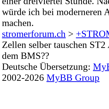
einer dreiviertel Stunde. N
würde ich bei moderneren 
machen.
stromerforum.ch
>
+STRO
Zellen selber tauschen ST2
dem BMS??
Deutsche Übersetzung:
MyB
2002-2026
MyBB Group