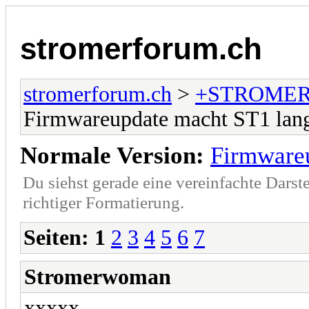
stromerforum.ch
stromerforum.ch
>
+STROMER
Firmwareupdate macht ST1 lan
Normale Version:
Firmware
Du siehst gerade eine vereinfachte Darst
richtiger Formatierung.
Seiten:
1
2
3
4
5
6
7
Stromerwoman
xxxxx