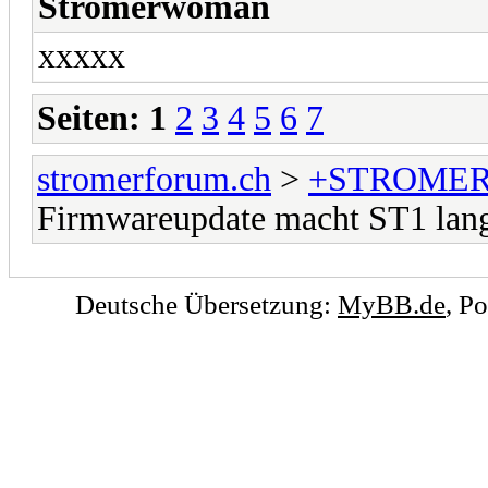
Stromerwoman
xxxxx
Seiten:
1
2
3
4
5
6
7
stromerforum.ch
>
+STROMER
Firmwareupdate macht ST1 lan
Deutsche Übersetzung:
MyBB.de
, P