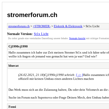
stromerforum.ch
stromerforum.ch
>
+STROMER-
>
Elektrik & Elektronik
> St1x Licht
Normale Version:
St1x Licht
Du siehst gerade eine vereinfachte Darstellung unserer Inhalte.
Normale Ansicht
mit richtiger Formatier
Cj1990cj1990
Hallo zusammen ich habe zur Zeit meinen Stromer St1x und ich fahre sehr oft 
wollte ich fragen ob jemand was gemacht hat wen ja was? Und wie?
bluecat
(26.02.2021, 21:18)
Cj1990cj1990 schrieb:
[ -> ]
Hallo zusammen ich 
offiziell mir keinen Umbau eines anderen Lichtes machen
Das Werk muss sich an die Zulassung halten; Du oder dein Velomech an die 
Suche im Forum nach Supernova oder Frage Deinen Mech, den Umbau haben
Fonsi