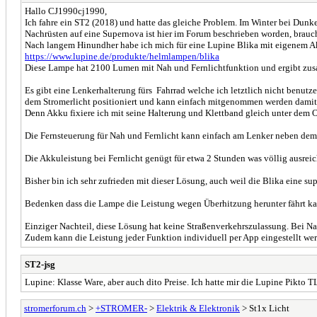
Hallo CJ1990cj1990,
Ich fahre ein ST2 (2018) und hatte das gleiche Problem. Im Winter bei Dunk
Nachrüsten auf eine Supernova ist hier im Forum beschrieben worden, brauc
Nach langem Hinundher habe ich mich für eine Lupine Blika mit eigenem Ak
https://www.lupine.de/produkte/helmlampen/blika
Diese Lampe hat 2100 Lumen mit Nah und Fernlichtfunktion und ergibt zus
Es gibt eine Lenkerhalterung fürs Fahrrad welche ich letztlich nicht benut
dem Stromerlicht positioniert und kann einfach mitgenommen werden dam
Denn Akku fixiere ich mit seine Halterung und Klettband gleich unter dem 
Die Fernsteuerung für Nah und Fernlicht kann einfach am Lenker neben dem
Die Akkuleistung bei Fernlicht genügt für etwa 2 Stunden was völlig ausreic
Bisher bin ich sehr zufrieden mit dieser Lösung, auch weil die Blika eine s
Bedenken dass die Lampe die Leistung wegen Überhitzung herunter fährt kan
Einziger Nachteil, diese Lösung hat keine Straßenverkehrszulassung. Bei N
Zudem kann die Leistung jeder Funktion individuell per App eingestellt we
ST2-jsg
Lupine: Klasse Ware, aber auch dito Preise. Ich hatte mir die Lupine Pikto
stromerforum.ch
>
+STROMER-
>
Elektrik & Elektronik
> St1x Licht