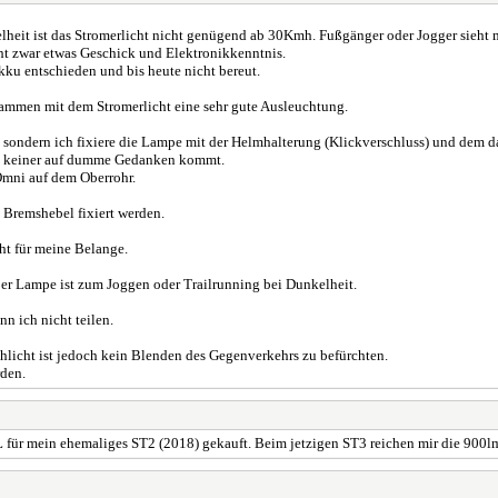
elheit ist das Stromerlicht nicht genügend ab 30Kmh. Fußgänger oder Jogger sieht m
ht zwar etwas Geschick und Elektronikkenntnis.
ku entschieden und bis heute nicht bereut.
ammen mit dem Stromerlicht eine sehr gute Ausleuchtung.
ze sondern ich fixiere die Lampe mit der Helmhalterung (Klickverschluss) und dem 
it keiner auf dumme Gedanken kommt.
Omni auf dem Oberrohr.
 Bremshebel fixiert werden.
ht für meine Belange.
uper Lampe ist zum Joggen oder Trailrunning bei Dunkelheit.
n ich nicht teilen.
ahlicht ist jedoch kein Blenden des Gegenverkehrs zu befürchten.
rden.
 TL für mein ehemaliges ST2 (2018) gekauft. Beim jetzigen ST3 reichen mir die 900l