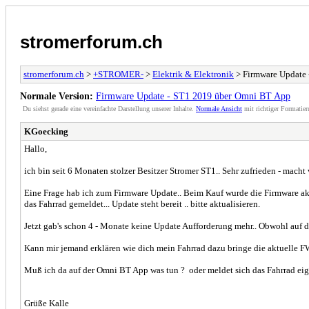
stromerforum.ch
stromerforum.ch
>
+STROMER-
>
Elektrik & Elektronik
> Firmware Update
Normale Version:
Firmware Update - ST1 2019 über Omni BT App
Du siehst gerade eine vereinfachte Darstellung unserer Inhalte.
Normale Ansicht
mit richtiger Formatier
KGoecking
Hallo,
ich bin seit 6 Monaten stolzer Besitzer Stromer ST1.. Sehr zufrieden - macht
Eine Frage hab ich zum Firmware Update.. Beim Kauf wurde die Firmware aktu
das Fahrrad gemeldet... Update steht bereit .. bitte aktualisieren.
Jetzt gab's schon 4 - Monate keine Update Aufforderung mehr.. Obwohl auf d
Kann mir jemand erklären wie dich mein Fahrrad dazu bringe die aktuelle F
Muß ich da auf der Omni BT App was tun ? oder meldet sich das Fahrrad eig
Grüße Kalle