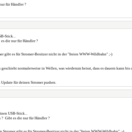
nur für Händler ?
B-Stick...
 es die nur für Händler ?
r gibt es für Stromer-Besitzer nicht in der "freien WWW-Wildbahn" ;-)
 geschieht normalerweise in Wellen, was wiederum heisst, dass es dauern kann bis
s Update für deinen Stromer pushen.
inen USB-Stick...
 ? Gibt es die nur für Händler ?
 Stromer gibt es für Stromer-Besitzer nicht in der "freien WWW-Wildbahn" ;-)