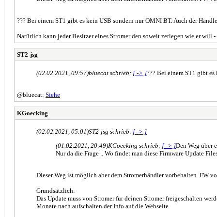
??? Bei einem ST1 gibt es kein USB sondern nur OMNI BT. Auch der Händle
Natürlich kann jeder Besitzer eines Stromer den soweit zerlegen wie er will 
ST2-jsg
(02.02.2021, 09:57)
bluecat schrieb:
[ -> ]
??? Bei einem ST1 gibt e
@bluecat:
Siehe
KGoecking
(02.02.2021, 05:01)
ST2-jsg schrieb:
[ -> ]
(01.02.2021, 20:49)
KGoecking schrieb:
[ -> ]
Den Weg über e
Nur da die Frage .. Wo findet man diese Firmware Update Files
Dieser Weg ist möglich aber dem Stromerhändler vorbehalten. FW von
Grundsätzlich:
Das Update muss von Stromer für deinen Stromer freigeschalten werde
Monate nach aufschalten der Info auf die Webseite.