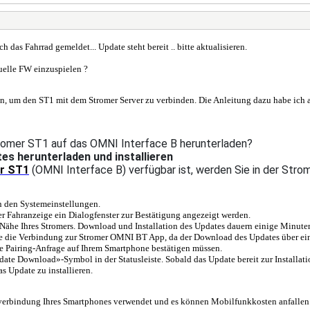
h das Fahrrad gemeldet... Update steht bereit .. bitte aktualisieren.
tuelle FW einzuspielen ?
, um den ST1 mit dem Stromer Server zu verbinden. Die Anleitung dazu habe ich a
romer ST1 auf das OMNI Interface B herunterladen?
s herunterladen und installieren
r ST1
(OMNI Interface B) verfügbar ist, werden Sie in der St
n den Systemeinstellungen.
der Fahranzeige ein Dialogfenster zur Bestätigung angezeigt werden.
Nähe Ihres Stromers. Download und Installation des Updates dauern einige Minute
ie die Verbindung zur Stromer OMNI BT App, da der Download des Updates über ei
ne Pairing-Anfrage auf Ihrem Smartphone bestätigen müssen.
ate Download»-Symbol in der Statusleiste. Sobald das Update bereit zur Installati
s Update zu installieren.
erbindung Ihres Smartphones verwendet und es können Mobilfunkkosten anfallen.