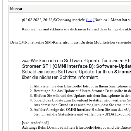
bluecat
(01.02.2021, 20:12)
KGoecking schrieb:
[ -> ]
Nach ca 1 Monat hat sic
Kann mir jemand erklären wie dich mein Fahrrad dazu bringe die ak
Dein OMNI hat keine SIM-Karte, also musst Du dein Mobiltelefon verwenden
Wie kann ich ein Software-Update für meinen St
Zitat:
Stromer ST1 (OMNI Interface B): Software-Update
Sobald ein neues Software-Update für Ihren
Strome
über die nächsten Schritte informiert.
Aktivieren Sie den Bluetooth-Hotspot in Ihrem Smartphone i
Bestätigen Sie das Update auf Ihrem Stromer. Dazu sollte in 
Bleiben Sie während des Updates mit dem Smartphone in der 
Sobald das Update zum Download bestätigt wird, verlieren S
Aus demselben Grund ist es auch möglich, dass Sie erneut ei
Auf der Anzeige des OMNI Interface B sehen Sie nun das «Upd
Sie nun auf die Statusleiste und wählen Sie «UPDATE», um da
[size=undefined]
Achtung:
Beim Download mittels Bluetooth-Hotspot wird die Datenv