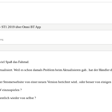
 - ST1 2019 über Omni BT App
ung.
 viel Spaß das Fahrrad.
alisiert. Weil es schon damals Problem beim Aktualisieren gab.. hat der Händler d
er Stromerwebsite von einer neuen Version berichtet wird.. oder besser von einige
W einzuspielen ?
entlich wieder von selbst ?