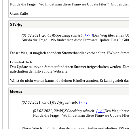
Nur da die Frage .. Wo findet man diese Firmware Update Files ? Gibt es die 
Gruss Kalle
ST2-jsg
(01.02.2021, 20:49)
KGoecking schrieb:
[ -> ]
Den Weg über einen US
Nur da die Frage .. Wo findet man diese Firmware Update Files ? Gibt
Dieser Weg ist möglich aber dem Stromerhändler vorbehalten. FW von Strome
Grundsätzlich:
Das Update muss von Stromer für deinen Stromer freigeschalten werden. Dies
aufschalten der Info auf die Webseite.
Willst du nicht warten kannst du deinen Händler anrufen. Er kann gezielt da
bluecat
(02.02.2021, 05:01)
ST2-jsg schrieb:
[ -> ]
(01.02.2021, 20:49)
KGoecking schrieb:
[ -> ]
Den Weg über e
Nur da die Frage .. Wo findet man diese Firmware Update Files
Dieser Weg ist möglich aber dem Stromerhändler vorbehalten. FW von