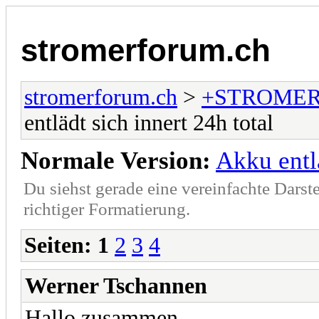
stromerforum.ch
stromerforum.ch
>
+STROMER
entlädt sich innert 24h total
Normale Version:
Akku entlä
Du siehst gerade eine vereinfachte Darst
richtiger Formatierung.
Seiten:
1
2
3
4
Werner Tschannen
Hallo zusammen,