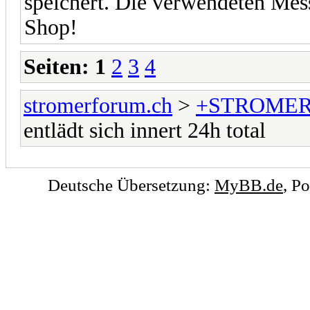
speichert. Die verwendeten M
Shop!
Seiten:
1
2
3
4
stromerforum.ch
>
+STROMER
entlädt sich innert 24h total
Deutsche Übersetzung:
MyBB.de
, P