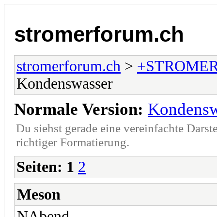
stromerforum.ch
stromerforum.ch
>
+STROMER
Kondenswasser
Normale Version:
Kondensw
Du siehst gerade eine vereinfachte Darst
richtiger Formatierung.
Seiten:
1
2
Meson
NAbend