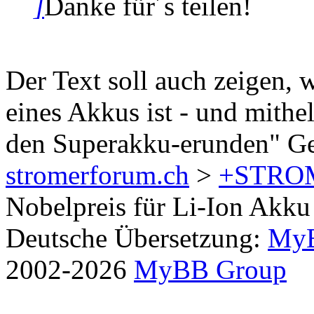
]
Danke für´s teilen!
Der Text soll auch zeigen,
eines Akkus ist - und mithe
den Superakku-erunden" Ges
stromerforum.ch
>
+STRO
Nobelpreis für Li-Ion Akk
Deutsche Übersetzung:
MyB
2002-2026
MyBB Group