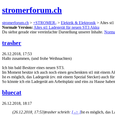
stromerforum.ch
stromerforum.ch
>
+STROMER-
>
Elektrik & Elektronik
> Altes st1
Normale Version:
Altes st1 Ladegerät für neuen ST3 Akku
Du siehst gerade eine vereinfachte Darstellung unserer Inhalte.
Norma
trasher
26.12.2018, 17:53
Hallo zusammen, (und frohe Weihnachten)
Ich bin bald Besitzer eines neuen ST3.
Im Moment besitze ich auch noch einen geschenkten st1 mit einem A
Ist es möglich, das Ladegerät (ev. mit einem Spezial Stecker) auch 
So könnte ich ein Ladegerät am Arbeitsplatz und eins zu Hause haben
bluecat
26.12.2018, 18:17
(26.12.2018, 17:53)
trasher schrieb:
[ -> ]
Ist es möglich, das 